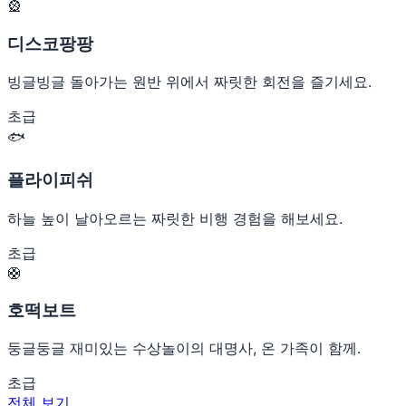
🎡
디스코팡팡
빙글빙글 돌아가는 원반 위에서 짜릿한 회전을 즐기세요.
초급
🐟
플라이피쉬
하늘 높이 날아오르는 짜릿한 비행 경험을 해보세요.
초급
🛟
호떡보트
둥글둥글 재미있는 수상놀이의 대명사, 온 가족이 함께.
초급
전체 보기