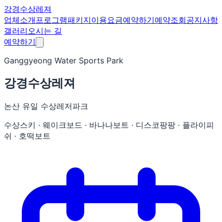
강경수상레져
업체소개
프로그램
패키지
이용요금
예약하기
예약조회
공지사항
갤러리
오시는 길
예약하기
Ganggyeong Water Sports Park
강경수상레져
논산 유일 수상레저파크
수상스키 · 웨이크보드 · 바나나보트 · 디스코팡팡 · 플라이피
쉬 · 호떡보트