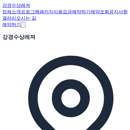
강경수상레져
업체소개
프로그램
패키지
이용요금
예약하기
예약조회
공지사항
갤러리
오시는 길
예약하기
강경수상레져