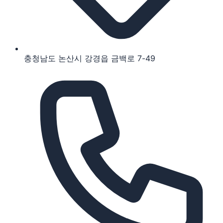
충청남도 논산시 강경읍 금백로 7-49