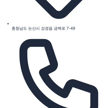
충청남도 논산시 강경읍 금백로 7-49