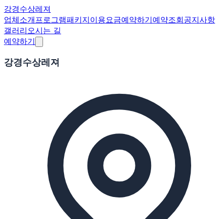
강경수상레져
업체소개
프로그램
패키지
이용요금
예약하기
예약조회
공지사항
갤러리
오시는 길
예약하기
강경수상레져