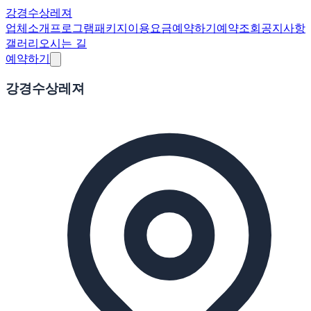
강경수상레져
업체소개
프로그램
패키지
이용요금
예약하기
예약조회
공지사항
갤러리
오시는 길
예약하기
강경수상레져