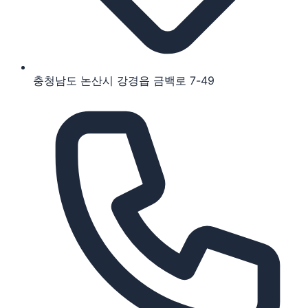
충청남도 논산시 강경읍 금백로 7-49